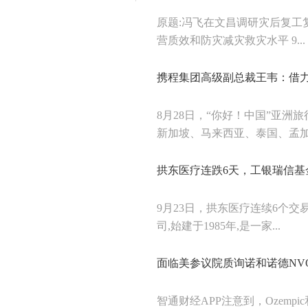
原题:冯飞在文昌调研灾后复工
营质效和防灾减灾救灾水平 9...
携程集团高级副总裁王韦：借力
8月28日，“你好！中国”亚洲
新加坡、马来西亚、泰国、孟加拉
拱东医疗连跌6天，工银瑞信基
9月23日，拱东医疗连续6个交
司,始建于1985年,是一家...
面临美参议院质询诺和诺德NV
智通财经APP注意到，Ozemp