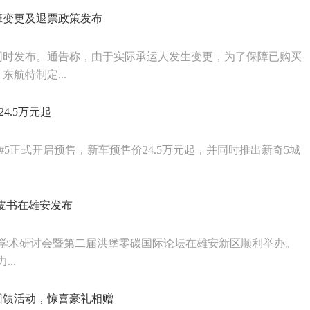
班变更及退票政策发布
同时发布。通告称，由于实际承运人发生变更，为了保障已购买
航特制定...
24.5万元起
精灵#5正式开启预售，新车预售价24.5万元起，并同时推出新奇5城
济蓝皮书在雄安发布
碳国际学术研讨会暨第二届洪堡零碳国际论坛在雄安新区顺利举办。
..
回馈活动，惊喜豪礼相赠