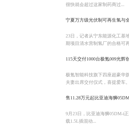
很快就会超过这家制药商过...
宁夏万方级光伏制可再生氢与
23日，记者从宁东能源化工基
期项目清水营制氢厂的合格可再生
115天交付1000台极氪009
极氪智能科技旗下四座超豪华旗
夫妻出席交付仪式，喜提爱车。从
售11.28万元起比亚迪海狮05D
9月23日，比亚迪海狮05DM-i
载1.5L插混动...