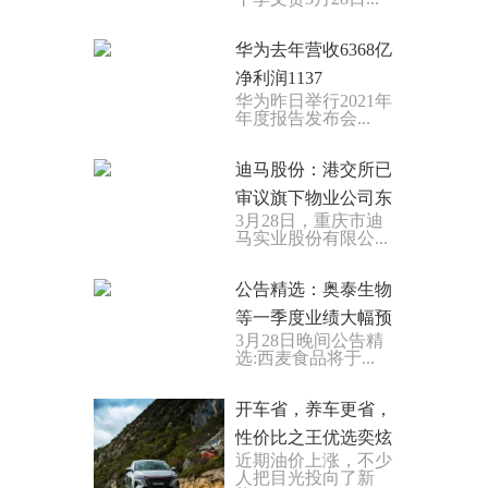
华为去年营收6368亿
净利润1137
华为昨日举行2021年
年度报告发布会...
迪马股份：港交所已
审议旗下物业公司东
3月28日，重庆市迪
马实业股份有限公...
公告精选：奥泰生物
等一季度业绩大幅预
3月28日晚间公告精
选:西麦食品将于...
开车省，养车更省，
性价比之王优选奕炫
近期油价上涨，不少
人把目光投向了新