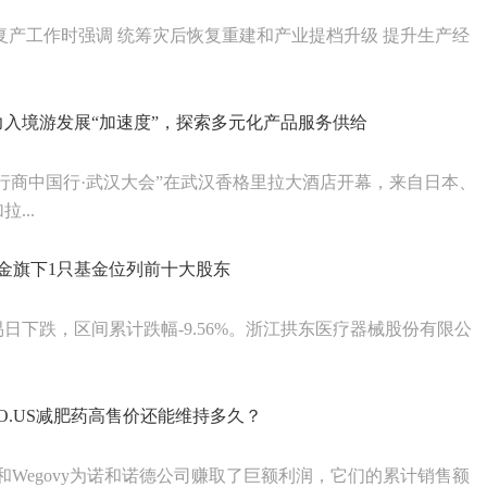
复产工作时强调 统筹灾后恢复重建和产业提档升级 提升生产经
入境游发展“加速度”，探索多元化产品服务供给
旅行商中国行·武汉大会”在武汉香格里拉大酒店开幕，来自日本、
...
金旗下1只基金位列前十大股东
易日下跌，区间累计跌幅-9.56%。浙江拱东医疗器械股份有限公
O.US减肥药高售价还能维持多久？
ic和Wegovy为诺和诺德公司赚取了巨额利润，它们的累计销售额