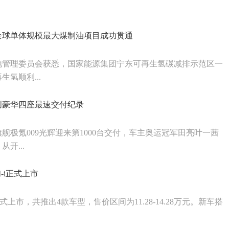
全球单体规模最大煤制油项目成功贯通
地管理委员会获悉，国家能源集团宁东可再生氢碳减排示范区一
氢顺利...
光辉创豪华四座最速交付纪录
舰极氪009光辉迎来第1000台交付，车主奥运冠军田亮叶一茜
开...
M-i正式上市
正式上市，共推出4款车型，售价区间为11.28-14.28万元。新车搭