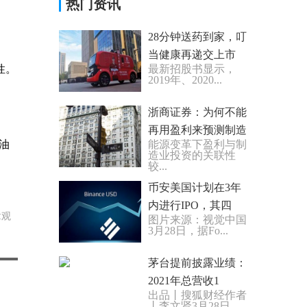
热门资讯
28分钟送药到家，叮
当健康再递交上市
性。
最新招股书显示，
2019年、2020...
浙商证券：为何不能
再用盈利来预测制造
，油
能源变革下盈利与制
造业投资的关联性
较...
币安美国计划在3年
内进行IPO，其四
章观
图片来源：视觉中国
3月28日，据Fo...
茅台提前披露业绩：
2021年总营收1
出品丨搜狐财经作者
丨李文贤3月28日...