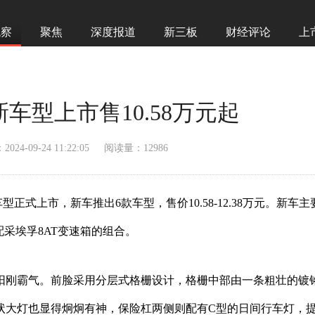
观察
聚焦
深度报道
新三板
财经评论
上
车型上市售10.58万元起
024-09-24 11:22:05
阅读量：12986
正式上市，新车推出6款车型，售价10.58-12.38万元。新车主
配采埃孚8AT变速箱的组合。
阳刚霸气。前脸采用分层式格栅设计，格栅中部由一条粗壮的镀
状大灯也显得炯炯有神，保险杠两侧则配有C型的日间行车灯，