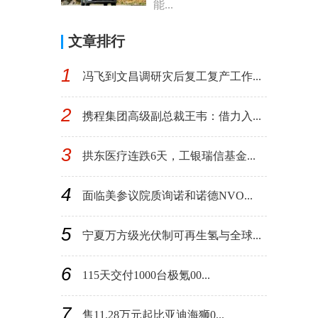
能...
文章排行
1
冯飞到文昌调研灾后复工复产工作...
2
携程集团高级副总裁王韦：借力入...
3
拱东医疗连跌6天，工银瑞信基金...
4
面临美参议院质询诺和诺德NVO...
5
宁夏万方级光伏制可再生氢与全球...
6
115天交付1000台极氪00...
7
售11.28万元起比亚迪海狮0...