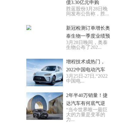
债3.30亿元申购
胜蓝股份3月28日晚
间发布公告称，胜...
新冠检测订单增长奥
泰生物一季度业绩预
3月28日晚间，奥泰
生物公布了202...
增程技术成热门，
2022中国电动汽车
3月25日-27日,“2022
中国电...
2年半40万销量！捷
达汽车有何底气逆
“当今世界唯一最巨
大的力量是变革的
力...