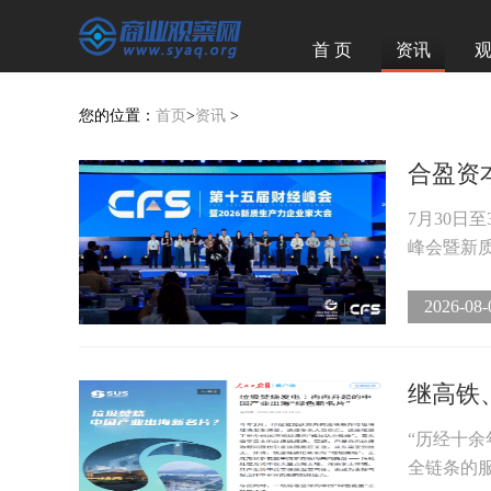
首 页
资讯
您的位置：
首页
>
资讯
>
合盈资本
7月30日
峰会暨新质
2026-08-
继高铁
“历经十
全链条的服