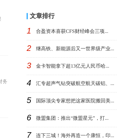
文章排行
课
1
合盈资本喜获CFS财经峰会三项...
2
继高铁、新能源后又一世界级产业...
3
金卡智能拿下超13亿元人民币哈...
4
财务
汇专超声气钻突破航空航天碳铝、...
5
国际顶尖专家想把这家医院搬回美...
6
微盟集团：推出“微盟星元”，打...
7
连下三城！海外再造一个康恒，印...