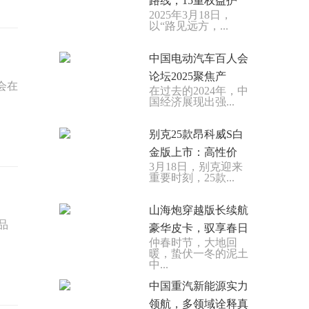
路线，15重权益护
2025年3月18日，
以“路见远方，...
中国电动汽车百人会
论坛2025聚焦产
会在
在过去的2024年，中
国经济展现出强...
别克25款昂科威S白
金版上市：高性价
3月18日，别克迎来
重要时刻，25款...
山海炮穿越版长续航
品
豪华皮卡，驭享春日
仲春时节，大地回
暖，蛰伏一冬的泥土
中...
中国重汽新能源实力
领航，多领域诠释真