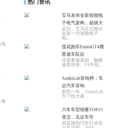
热门资讯
宝马发布全新智能电
子电气架构，超级大
近日，宝马正式推出
全新一代智能电子
电...
当地
莲花跑车EmiraGT4携
星速车队征
传承赛道基因，唤醒
速度传奇。F1中国...
AudioLab音响榜：车
企汽车音响
新的一年，AudioLab
为了给大家...
本单
六年车型销量TOP15
变迁，见证车市
回首国内汽车行业近
十年历程，2018...