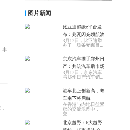
图片新闻
比亚迪超级e平台发
布：兆瓦闪充领航油
3月17日，比亚迪举
办了一场备受瞩目...
、丰
京东汽车携手郑州日
产：共筑汽车后市场
3月17日，京东汽车
与郑州日产汽车销...
港车北上创新高，粤
车南下将启航
在香港与内地日益紧
来，
密的交流浪潮中，
交...
北京越野：6大越野