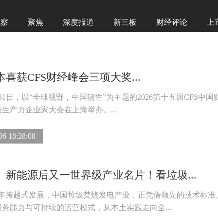
观察
聚焦
深度报道
新三板
财经评论
上
喜获CFS财经峰会三项大奖...
至31日，以“全球视野，中国韧性”为主题的2026第十五届CFS中国
生产力企业家大会在上海举办。...
06 18:28:08
、新能源后又一世界级产业名片！看垃圾...
余年跨越式发展，中国垃圾焚烧发电产业，正凭借领先的技术标准
务能力与可持续的运营模式，从本土实践走向全...