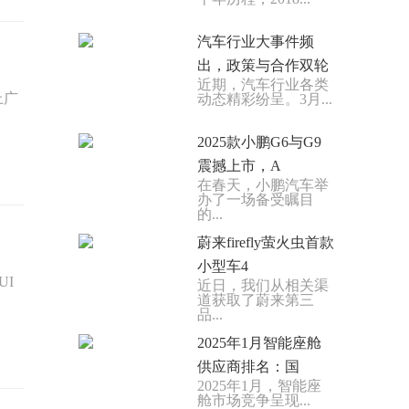
汽车行业大事件频
出，政策与合作双轮
近期，汽车行业各类
驱
上广
动态精彩纷呈。3月...
2025款小鹏G6与G9
震撼上市，A
在春天，小鹏汽车举
办了一场备受瞩目
的...
蔚来firefly萤火虫首款
小型车4
UI
近日，我们从相关渠
道获取了蔚来第三
品...
2025年1月智能座舱
供应商排名：国
2025年1月，智能座
舱市场竞争呈现...