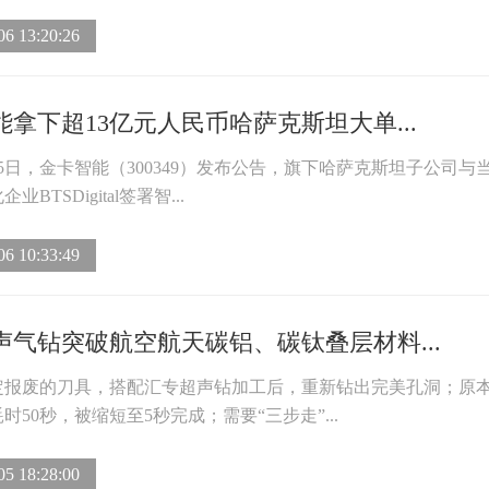
06 13:20:26
能拿下超13亿元人民币哈萨克斯坦大单...
8月5日，金卡智能（300349）发布公告，旗下哈萨克斯坦子公司与
BTSDigital签署智...
06 10:33:49
声气钻突破航空航天碳铝、碳钛叠层材料...
定报废的刀具，搭配汇专超声钻加工后，重新钻出完美孔洞；原
时50秒，被缩短至5秒完成；需要“三步走”...
05 18:28:00