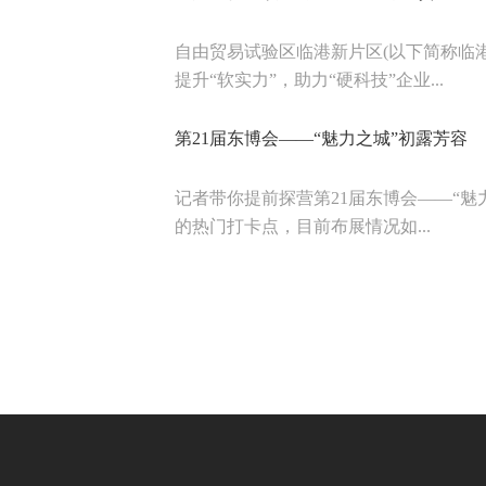
自由贸易试验区临港新片区(以下简称临
提升“软实力”，助力“硬科技”企业...
第21届东博会——“魅力之城”初露芳容
记者带你提前探营第21届东博会——“魅
的热门打卡点，目前布展情况如...