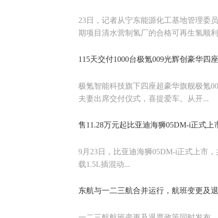
23日，记者从宁东能源化工基地管理委
期项目清水营制氢厂的合格可再生氢顺利..
115天交付1000台极氪009光辉创豪华
极氪智能科技旗下四座超豪华旗舰极氪00
夫妻出席交付仪式，喜提爱车。从开...
售11.28万元起比亚迪海狮05DM-i正式上
9月23日，比亚迪海狮05DM-i正式上市，
载1.5L插混动...
东航与一二三航合并运行，航班变更及
一二三航航班变更及退票政策同时发布