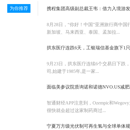
为你推荐
携程集团高级副总裁王韦：借力入境游发
8月28日，“你好！中国”亚洲旅行商中
新加坡、马来西亚、泰国、孟加拉...
拱东医疗连跌6天，工银瑞信基金旗下1
9月23日，拱东医疗连续6个交易日下跌，
司,始建于1985年,是一家...
面临美参议院质询诺和诺德NVO.US减
智通财经APP注意到，Ozempic和We
很快就会超过这家制药商过...
宁夏万方级光伏制可再生氢与全球单体