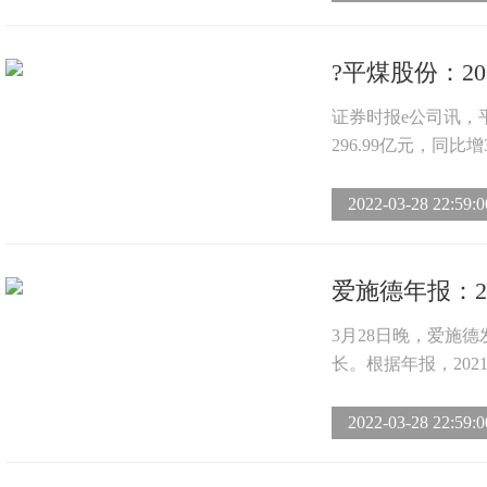
?平煤股份：202
证券时报e公司讯，平
296.99亿元，同比增3
2022-03-28 22:59:0
爱施德年报：2
3月28日晚，爱施
长。根据年报，2021
2022-03-28 22:59:0