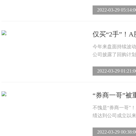
2022-03-29 05:14:0
仅买“2手”！A
今年来盘面持续波动
公司披露了回购计划以
2022-03-29 01:21:0
“券商一哥”被重
不愧是“券商一哥”！
绩达到公司成立以来最
2022-03-29 00:38:0