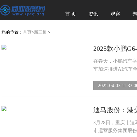
首 页
资讯
观察
您的位置：
首页
>
新三板
>
2025款小鹏G6
在春天，小鹏汽车
车加速推进AI汽车全球
2025-04-03 11:33:0
迪马股份：港交
3月28日，重庆市
市运营服务集团股份