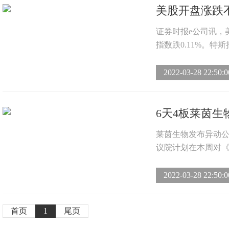
美股开盘涨跌不
证券时报e公司讯，美
指数跌0.11%。特斯
2022-03-28 22:50:0
6天4板莱茵生
莱茵生物发布异动
议院计划在本周对《大
2022-03-28 22:50:0
首页
1
尾页