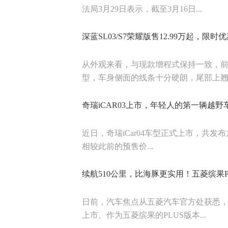
法局3月29日表示，截至3月16日...
深蓝SL03/S7荣耀版售12.99万起，限时
从外观来看，与现款增程式保持一致，
型，车身侧面的线条十分硬朗，尾部上翘的
奇瑞iCAR03上市，年轻人的第一辆越野
近日，奇瑞iCar04车型正式上市，共发布六
相较此前的预售价...
续航510公里，比海豚更实用！五菱缤果P
日前，汽车焦点从五菱汽车官方处获悉，旗
上市。作为五菱缤果的PLUS版本...